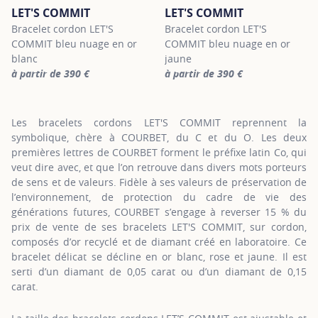
LET'S COMMIT
LET'S COMMIT
Bracelet cordon LET'S
Bracelet cordon LET'S
COMMIT bleu nuage en or
COMMIT bleu nuage en or
blanc
jaune
à partir de 390 €
à partir de 390 €
For more information about LET'S COMMIT, click on the following
For more information about LET'
Les bracelets cordons LET'S COMMIT reprennent la
symbolique, chère à COURBET, du C et du O. Les deux
premières lettres de COURBET forment le préfixe latin Co, qui
veut dire avec, et que l’on retrouve dans divers mots porteurs
de sens et de valeurs. Fidèle à ses valeurs de préservation de
l’environnement, de protection du cadre de vie des
générations futures, COURBET s’engage à reverser 15 % du
prix de vente de ses bracelets LET'S COMMIT, sur cordon,
composés d’or recyclé et de diamant créé en laboratoire. Ce
bracelet délicat se décline en or blanc, rose et jaune. Il est
serti d’un diamant de 0,05 carat ou d’un diamant de 0,15
carat.