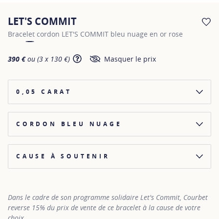
LET'S COMMIT
AJ
Bracelet cordon LET'S COMMIT bleu nuage en or rose
390 €
ou (3 x 130 €)
Masquer le prix
SHOW TOOLTIP
0,05 CARAT
CORDON BLEU NUAGE
CAUSE À SOUTENIR
AMÉLIORER LA VIE DES ENFANTS DANS LE MONDE
RÉUNIR LES FRATRIES SÉPARÉES PAR LA VIE
Dans le cadre de son programme solidaire Let's Commit, Courbet
reverse 15% du prix de vente de ce bracelet à la cause de votre
choix.