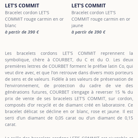
LET'S COMMIT
LET'S COMMIT
Bracelet cordon LET'S
Bracelet cordon LET'S
COMMIT rouge carmin en or
COMMIT rouge carmin en or
blanc
jaune
à partir de 390 €
à partir de 390 €
For more information about LET'S COMMIT, click on the following
For more information about LET'
Les bracelets cordons LET'S COMMIT reprennent la
symbolique, chère à COURBET, du C et du O. Les deux
premières lettres de COURBET forment le préfixe latin Co, qui
veut dire avec, et que l’on retrouve dans divers mots porteurs
de sens et de valeurs. Fidèle à ses valeurs de préservation de
l’environnement, de protection du cadre de vie des
générations futures, COURBET s’engage à reverser 15 % du
prix de vente de ses bracelets LET'S COMMIT, sur cordon,
composés d’or recyclé et de diamant créé en laboratoire. Ce
bracelet délicat se décline en or blanc, rose et jaune. Il est
serti d’un diamant de 0,05 carat ou d’un diamant de 0,15
carat.