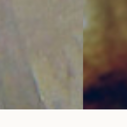
Bracelet cordon LET'S COMMIT rouge
AJOUTER AU
carmin en or rose
PANIER
390 €