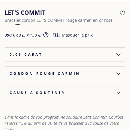
LET'S COMMIT
AJ
Bracelet cordon LET'S COMMIT rouge carmin en or rose
390 €
ou (3 x 130 €)
Masquer le prix
SHOW TOOLTIP
0,05 CARAT
CORDON ROUGE CARMIN
CAUSE À SOUTENIR
AMÉLIORER LA VIE DES ENFANTS DANS LE MONDE
RÉUNIR LES FRATRIES SÉPARÉES PAR LA VIE
Dans le cadre de son programme solidaire Let's Commit, Courbet
reverse 15% du prix de vente de ce bracelet à la cause de votre
choix.