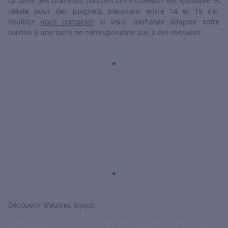
La taille des bracelets cordons LET’S COMMIT est ajustable et
idéale pour des poignets mesurant entre 14 et 19 cm.
Veuillez
nous contacter
si vous souhaiter adapter votre
cordon à une taille ne correspondant pas à ces mesures.
Découvrir d'autres bijoux