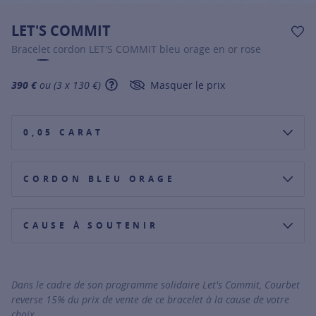
LET'S COMMIT
AJ
Bracelet cordon LET'S COMMIT bleu orage en or rose
390 €
ou (3 x 130 €)
Masquer le prix
SHOW TOOLTIP
0,05 CARAT
CORDON BLEU ORAGE
CAUSE À SOUTENIR
AMÉLIORER LA VIE DES ENFANTS DANS LE MONDE
RÉUNIR LES FRATRIES SÉPARÉES PAR LA VIE
Dans le cadre de son programme solidaire Let's Commit, Courbet
reverse 15% du prix de vente de ce bracelet à la cause de votre
choix.