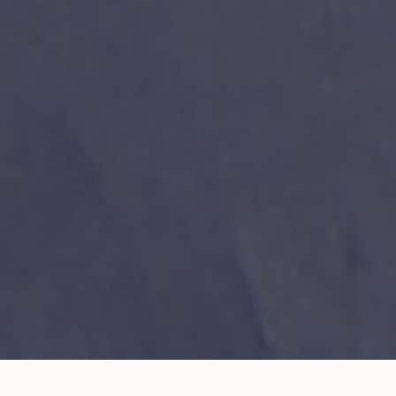
Bracelet cordon LET'S COMMIT bleu orage
AJOUTER AU
en or rose