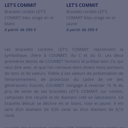
LET'S COMMIT
LET'S COMMIT
Bracelet cordon LET'S
Bracelet cordon LET'S
COMMIT bleu orage en or
COMMIT bleu orage en or
blanc
jaune
à partir de 390 €
à partir de 390 €
For more information about LET'S COMMIT, click on the following
For more information about LET'
Les bracelets cordons LET'S COMMIT reprennent la
symbolique, chère à COURBET, du C et du O. Les deux
premières lettres de COURBET forment le préfixe latin Co, qui
veut dire avec, et que l’on retrouve dans divers mots porteurs
de sens et de valeurs. Fidèle à ses valeurs de préservation de
l’environnement, de protection du cadre de vie des
générations futures, COURBET s’engage à reverser 15 % du
prix de vente de ses bracelets LET'S COMMIT, sur cordon,
composés d’or recyclé et de diamant créé en laboratoire. Ce
bracelet délicat se décline en or blanc, rose et jaune. Il est
serti d’un diamant de 0,05 carat ou d’un diamant de 0,15
carat.