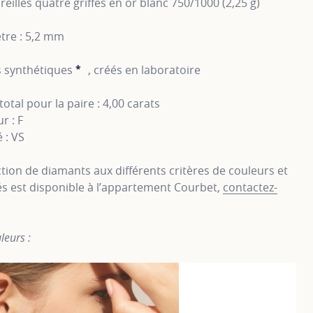
reilles quatre griffes en or blanc 750/1000 (2,25 g)
tre : 5,2 mm
 synthétiques
*
, créés en laboratoire
SHOW TOOLTIP
total pour la paire : 4,00 carats
r : F
 : VS
tion de diamants aux différents critères de couleurs et
s est disponible à l’appartement Courbet,
contactez-
leurs :