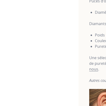
Puces d’o
Diamè
Diamants
Poids 
Couleu
Pureté
Une sélec
de pureté
nous
.
Autres cou