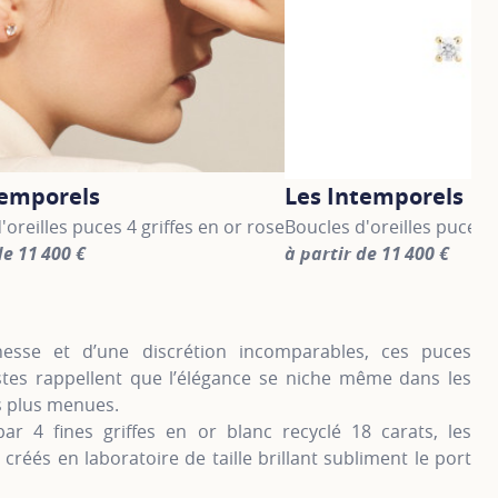
temporels
Les Intemporels
'oreilles puces 4 griffes en or rose
Boucles d'oreilles puces 4
de 11 400 €
à partir de 11 400 €
information about Les Intemporels, click on the following li
For more information abou
nesse et d’une discrétion incomparables, ces puces
stes rappellent que l’élégance se niche même dans les
s plus menues.
par 4 fines griffes en or blanc recyclé 18 carats, les
créés en laboratoire de taille brillant subliment le port