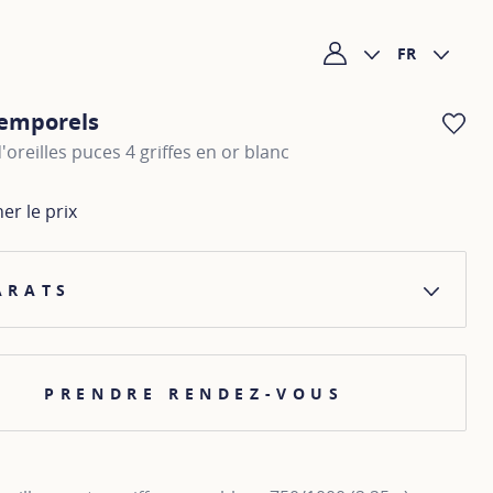
FR
Mon compte
temporels
AJ
'oreilles puces 4 griffes en or blanc
her le prix
ARATS
PRENDRE RENDEZ-VOUS