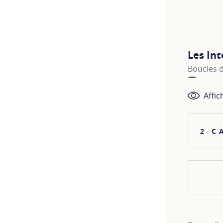
Les In
Boucles d
Affic
2 C