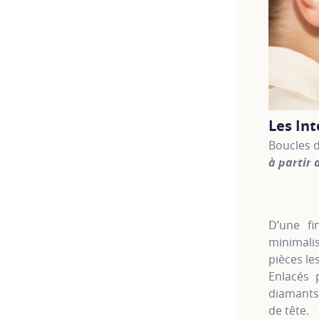
Les In
Boucles d
à partir 
For more 
D’une fi
minimali
pièces le
Enlacés 
diamants 
de tête.