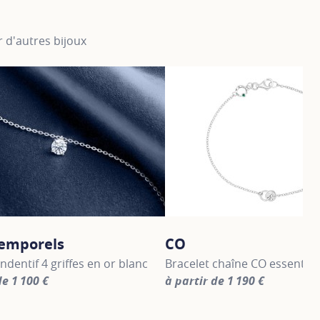
 d'autres bijoux
temporels
CO
endentif 4 griffes en or blanc
Bracelet chaîne CO essentiel
de 1 100 €
à partir de 1 190 €
information about Les Intemporels, click on the following li
For more information about CO