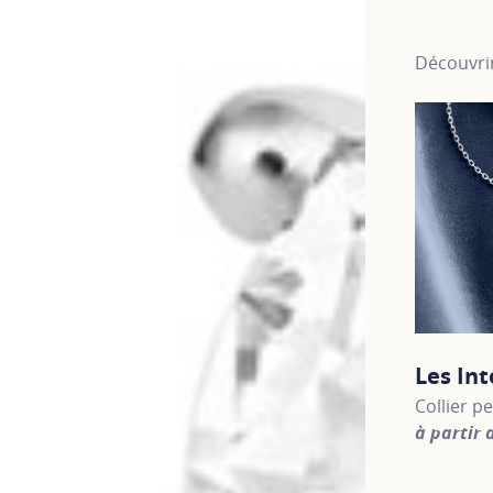
Découvrir
Les In
Collier p
à partir 
For more 