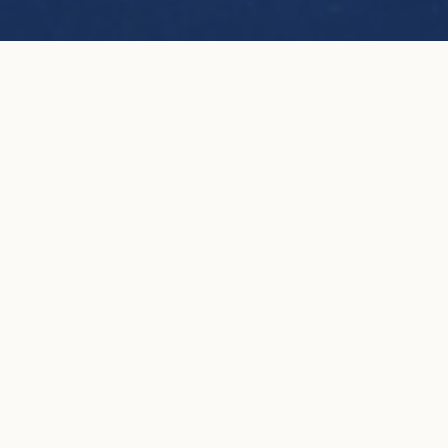
Boucles d'oreilles puces 4 griffes en or
AJOUTER AU
blanc
PANIER
4 800 €