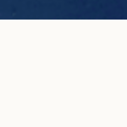
Boucles d'oreilles puces 4 griffes en or
AJOUTER AU
blanc
PANIER
5 600 €