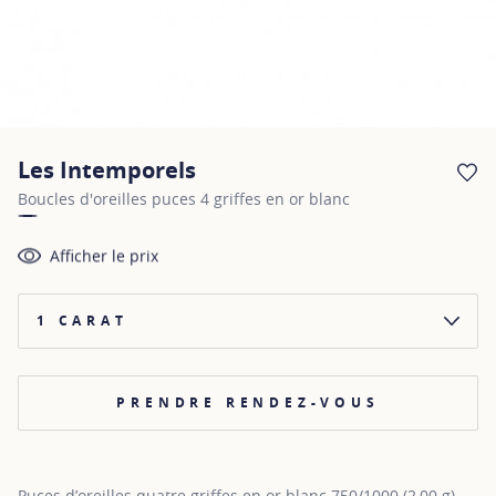
Les Intemporels
AJ
Boucles d'oreilles puces 4 griffes en or blanc
Afficher le prix
1 CARAT
PRENDRE RENDEZ-VOUS
Puces d’oreilles quatre griffes en or blanc 750/1000 (2,00 g)