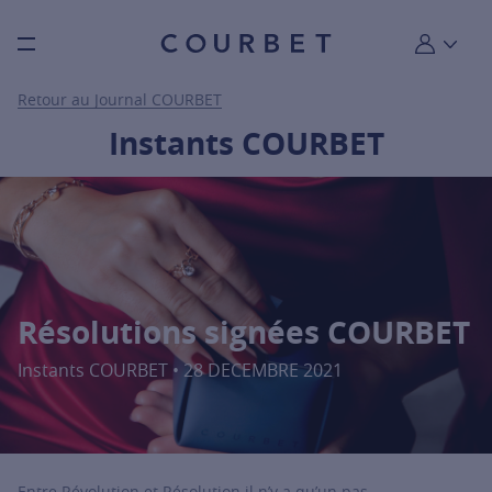
Burger toggle menu
Mon compt
Retour au Journal COURBET
Instants COURBET
Résolutions signées COURBET
Instants COURBET • 28 DECEMBRE 2021
For more information about Résolutions signées COURBET, click o
Entre Révolution et Résolution il n’y a qu’un pas...