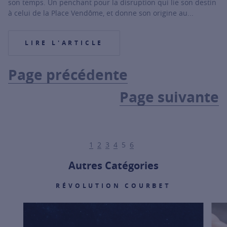
son temps. Un penchant pour la disruption qui lie son destin
à celui de la Place Vendôme, et donne son origine au...
LIRE L'ARTICLE
Page précédente
Page suivante
1
2
3
4
5
6
Autres Catégories
RÉVOLUTION COURBET