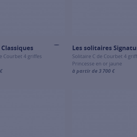
s Classiques
Les solitaires Signatu
e Courbet 4 griffes
Solitaire C de Courbet 4 griff
Princesse en or jaune
 €
à partir de 3 700 €
ion about Les solitaires Classiques, click on the following li
For more information about Le