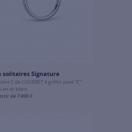
s solitaires Signature
itaire C de COURBET 4 griffes pavé "C"
ti en or blanc
artir de 7 000 €
lick on the following link
more information about Les solitaires Signature, click on the