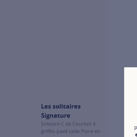
Les solitaires
Signature
Solitaire C de Courbet 4
p
griffes pavé taille Poire en