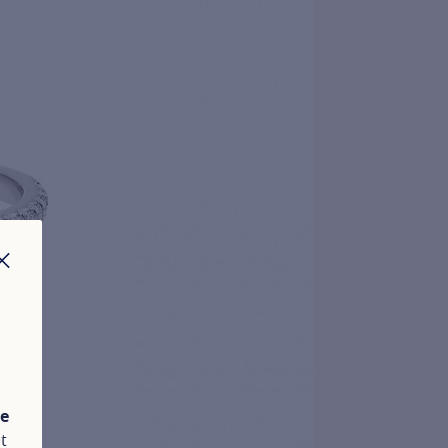
FERMER
te
t