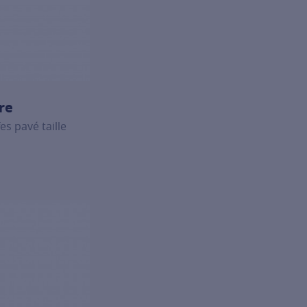
re
es pavé taille
nk
s solitaires Signature, click on the following link