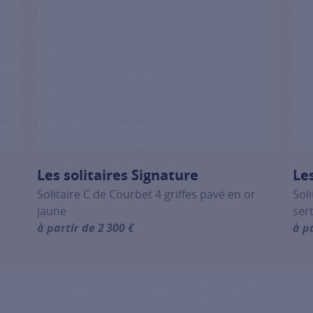
Les solitaires Signature
Le
Solitaire C de Courbet 4 griffes pavé en or
Sol
jaune
ser
à partir de 2 300 €
à p
Classiques, click on the following link
For more information about Les solitaires Signature, c
For 