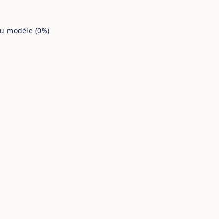
u modèle (
0%
)