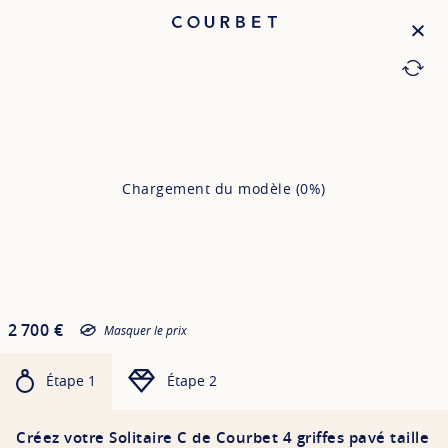
Fermer
Trouver 
Configurateur de bijoux
Chargement du modèle (
0%
)
2 700 €
Masquer le prix
Étape 1
Étape 2
Créez votre Solitaire C de Courbet 4 griffes pavé taille