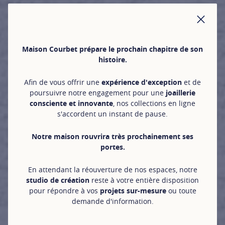
FER
Maison Courbet prépare le prochain chapitre de son
histoire.
Afin de vous offrir une
expérience d'exception
et de
poursuivre notre engagement pour une
joaillerie
consciente et innovante
, nos collections en ligne
s'accordent un instant de pause.
Notre maison rouvrira très prochainement ses
portes.
En attendant la réouverture de nos espaces, notre
studio de création
reste à votre entière disposition
pour répondre à vos
projets sur-mesure
ou toute
demande d'information.