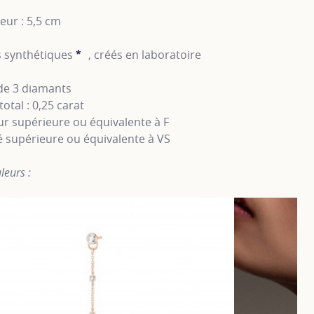
eur : 5,5 cm
 synthétiques
*
, créés en laboratoire
SHOW TOOLTIP
 de 3 diamants
total : 0,25 carat
r supérieure ou équivalente à F
é supérieure ou équivalente à VS
leurs :