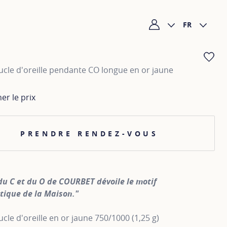
FR
Mon compte
AJ
cle d'oreille pendante CO longue en or jaune
her le prix
PRENDRE RENDEZ-VOUS
du C et du O de COURBET dévoile le motif
ique de la Maison."
le d'oreille en or jaune 750/1000 (1,25 g)