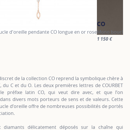
CO
cle d'oreille pendante CO longue en or rose
Mono boucle d'
1 150 €
information about CO, click on the following link
For more inform
discret de la collection CO reprend la symbolique chère à
 du C et du O. Les deux premières lettres de COURBET
le préfixe latin CO, qui veut dire avec, et que l’on
dans divers mots porteurs de sens et de valeurs. Cette
le d’oreille offre de nombreuses possibilités de portés
ciation.
 diamants délicatement déposés sur la chaîne qui