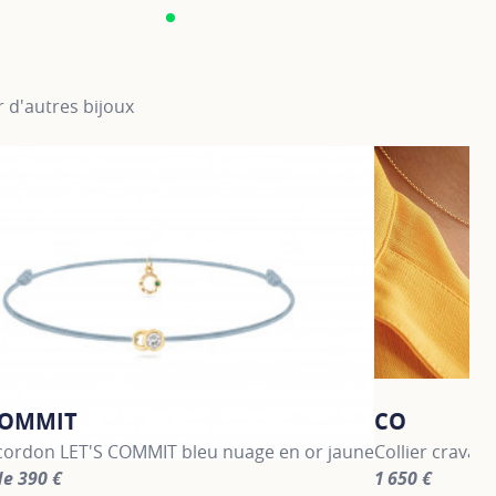
 d'autres bijoux
COMMIT
CO
 cordon LET'S COMMIT bleu nuage en or jaune
Collier cravat
de 390 €
1 650 €