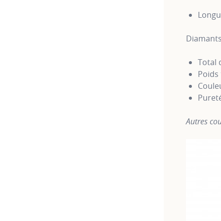
Longu
Diamants
Total
Poids 
Couleu
Puret
Autres cou