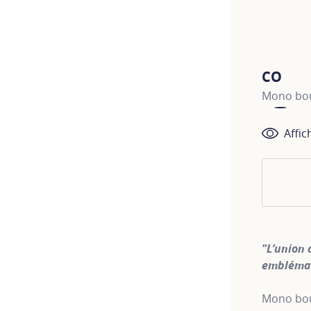
CO
Mono bou
Affic
"L’union 
emblémat
Mono bouc