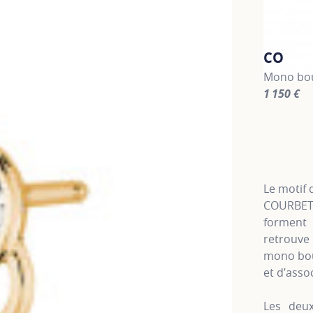
CO
Mono bou
1 150 €
For more 
Le motif 
COURBET,
forment 
retrouve 
mono bouc
et d’asso
Les deux