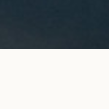
Boucles d'oreilles PONT DES ARTS en or
AJOUTER AU
blanc
PANIER
3 900 €