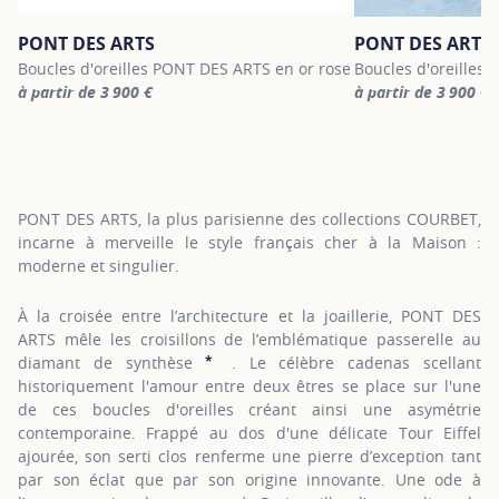
PONT DES ARTS
PONT DES ARTS
Boucles d'oreilles PONT DES ARTS en or rose
Boucles d'oreilles
à partir de 3 900 €
à partir de 3 900 €
For more information about PONT DES ARTS, click on the followin
For more informatio
PONT DES ARTS, la plus parisienne des collections COURBET,
incarne à merveille le style français cher à la Maison :
moderne et singulier.
À la croisée entre l’architecture et la joaillerie, PONT DES
ARTS mêle les croisillons de l’emblématique passerelle au
*
diamant de synthèse
. Le célèbre cadenas scellant
SHOW TOOLTIP
historiquement l'amour entre deux êtres se place sur l'une
de ces boucles d'oreilles créant ainsi une asymétrie
contemporaine. Frappé au dos d'une délicate Tour Eiffel
ajourée, son serti clos renferme une pierre d’exception tant
par son éclat que par son origine innovante. Une ode à