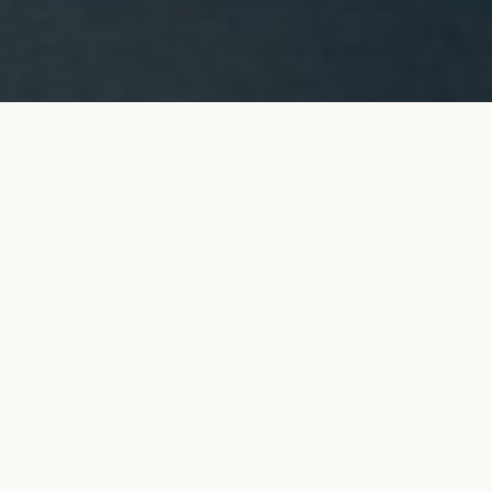
Bague ORIGINE 2 COURBET en or
AJOUTER AU
blanc
PANIER
5 400 €