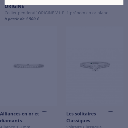
ORIGINE
Collier pendentif ORIGINE V.L.P. 1 prénom en or blanc
à partir de 1 500 €
For more information about ORIGINE, click on the following link
Alliances en or et
Les solitaires
diamants
Classiques
Alliance 1,8 mm
Solitaire Classique