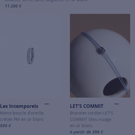
11 200 €
For more information about Alliances en or et diamants, click on th
Les Intemporels
LET'S COMMIT
Mono boucle d'oreille
Bracelet cordon LET'S
créole PM en or blanc
COMMIT bleu nuage
550 €
en or blanc
For more information about Les Intemporels, click on the following 
à partir de 390 €