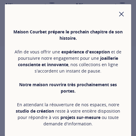
Alliances en or et
Alliances en or et
diamants
diamants
FER
Alliance 2,3 mm
Alliance 1,5 mm
pavée personnalisée
pavée en or blanc
Maison Courbet prépare le prochain chapitre de son
en or blanc
1 150 €
histoire.
For more information about All
2 100 €
For more information about Alliances en or et diamants, click on 
Afin de vous offrir une
expérience d'exception
et de
poursuivre notre engagement pour une
joaillerie
consciente et innovante
, nos collections en ligne
s'accordent un instant de pause.
Notre maison rouvrira très prochainement ses
portes.
En attendant la réouverture de nos espaces, notre
studio de création
reste à votre entière disposition
pour répondre à vos
projets sur-mesure
ou toute
demande d'information.