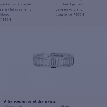
pavée tour complet
Courbet 4 griffes
serti filet grain en or
pavé en or blanc
blanc
à partir de 1 950 €
For more information about Les so
1 980 €
For more information about Alliances en or et diamants, click on th
Alliances en or et diamants
Alliance sertie taille Baguette en or blanc