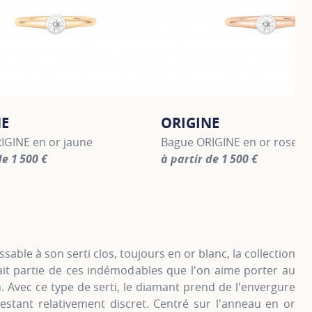
NE
ORIGINE
IGINE en or jaune
Bague ORIGINE en or rose
de 1 500 €
à partir de 1 500 €
information about ORIGINE, click on the following link
For more information about O
sable à son serti clos, toujours en or blanc, la collection
ait partie de ces indémodables que l'on aime porter au
. Avec ce type de serti, le diamant prend de l'envergure
estant relativement discret. Centré sur l'anneau en or