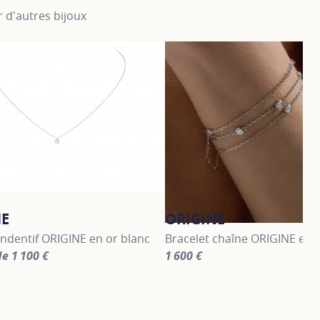
 d'autres bijoux
NE
ORIGINE
endentif ORIGINE en or blanc
Bracelet chaîne ORIGINE en or
de 1 100 €
1 600 €
information about ORIGINE, click on the following link
For more information about O