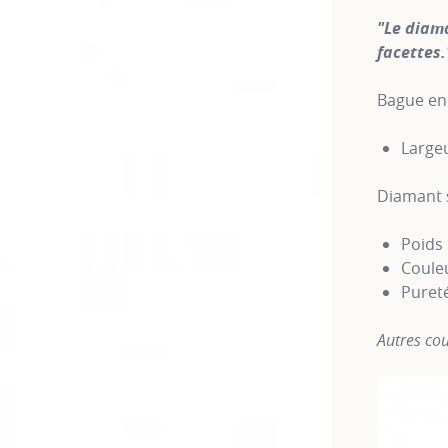
"Le diama
facettes.
Bague en 
Large
Diamant 
Poids 
Couleu
Puret
Autres cou