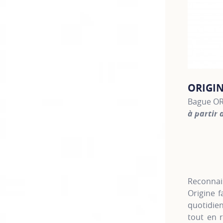
ORIGI
Bague OR
à partir 
For more 
Reconnais
Origine f
quotidien
tout en r