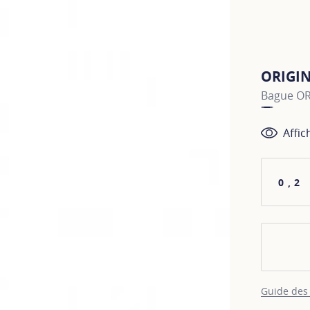
ORIGI
Bague OR
Affic
0,2
Guide des 