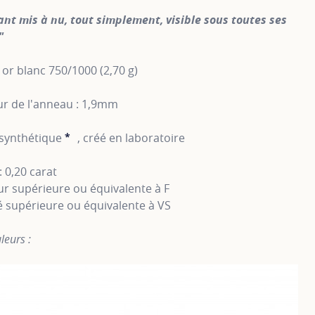
nt mis à nu, tout simplement, visible sous toutes ses
"
or blanc 750/1000 (2,70 g)
ur de l'anneau : 1,9mm
synthétique
*
, créé en laboratoire
SHOW TOOLTIP
: 0,20 carat
r supérieure ou équivalente à F
é supérieure ou équivalente à VS
leurs :