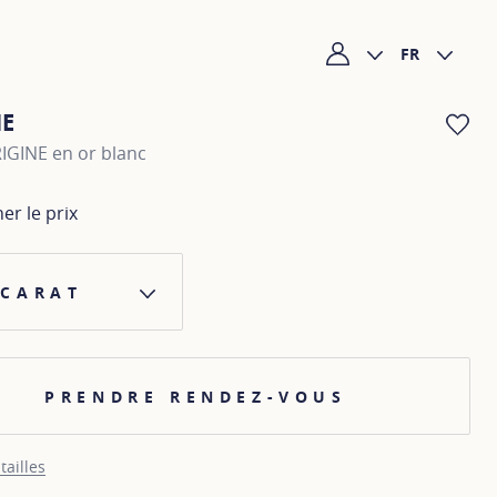
FR
Mon compte
NE
AJ
IGINE en or blanc
her le prix
 CARAT
PRENDRE RENDEZ-VOUS
tailles