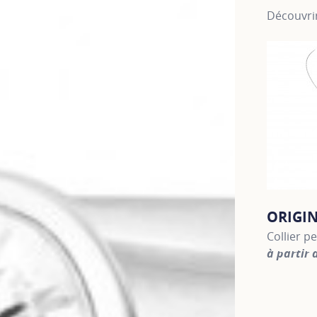
Découvrir
ORIGI
Collier p
à partir 
For more 