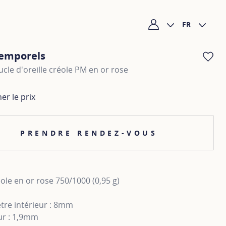
FR
Mon compte
temporels
AJ
le d'oreille créole PM en or rose
her le prix
PRENDRE RENDEZ-VOUS
le en or rose 750/1000 (0,95 g)
tre intérieur : 8mm
ur : 1,9mm