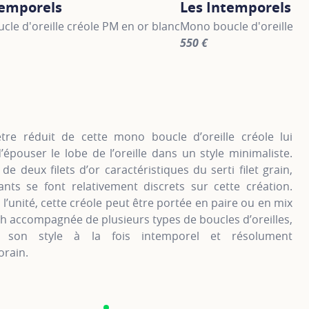
temporels
Les Intemporels
le d'oreille créole PM en or blanc
Mono boucle d'oreille cr
550 €
information about Les Intemporels, click on the following li
For more information abou
tre réduit de cette mono boucle d’oreille créole lui
épouser le lobe de l’oreille dans un style minimaliste.
de deux filets d’or caractéristiques du serti filet grain,
ants se font relativement discrets sur cette création.
l’unité, cette créole peut être portée en paire ou en mix
 accompagnée de plusieurs types de boucles d’oreilles,
 son style à la fois intemporel et résolument
rain.