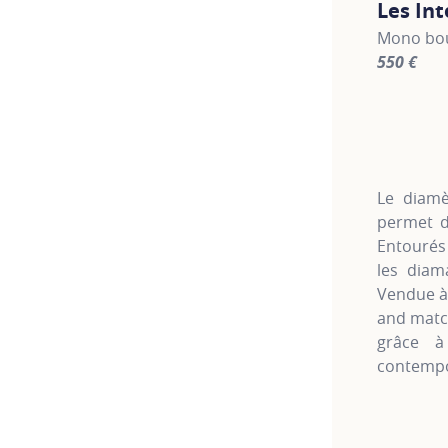
Les In
Mono bouc
550 €
For more 
Le diamè
permet d’
Entourés 
les diam
Vendue à 
and match
grâce à
contempo