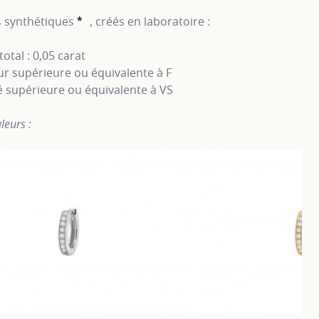
 synthétiques
*
, créés en laboratoire :
SHOW TOOLTIP
total : 0,05 carat
r supérieure ou équivalente à F
é supérieure ou équivalente à VS
leurs :