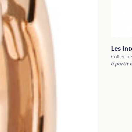
Les In
Collier p
à partir 
For more 