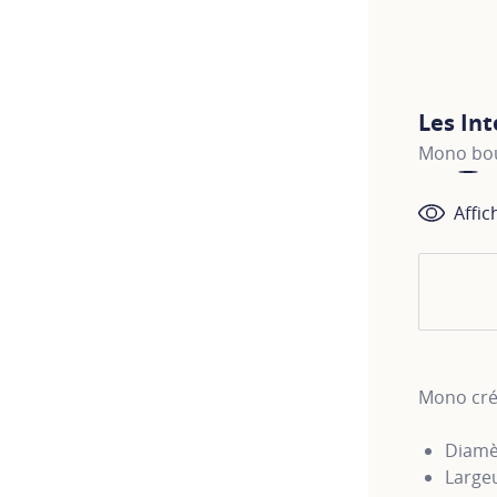
Les In
Mono bouc
Affic
Mono créo
Diamè
Large