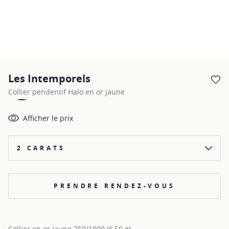
Les Intemporels
AJ
Collier pendentif Halo en or jaune
Afficher le prix
2 CARATS
PRENDRE RENDEZ-VOUS
Collier en or jaune 750/1000 (6,50 g)