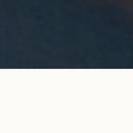
Collier pendentif Halo en or jaune
AJOUTER AU PANIER
7 400 €