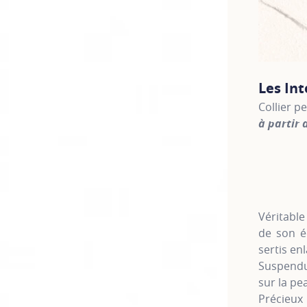
Les In
Collier p
à partir 
For more 
Véritable
de son é
sertis enl
Suspendu 
sur la p
Précieux 