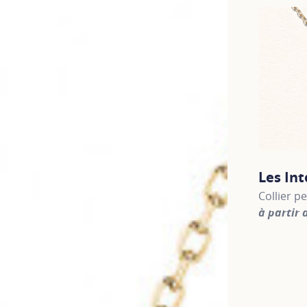
Les In
Collier p
à partir 
For more 