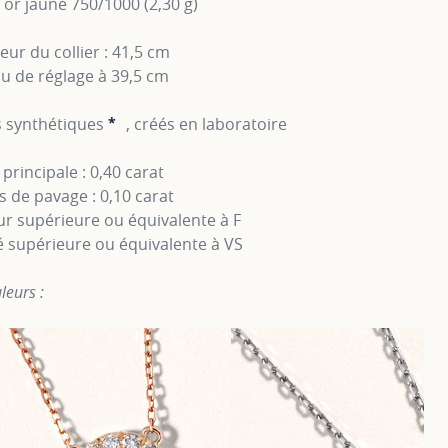
n or jaune 750/1000 (2,30 g)
ur du collier : 41,5 cm
u de réglage à 39,5 cm
 synthétiques
*
, créés en laboratoire
SHOW TOOLTIP
 principale : 0,40 carat
s de pavage : 0,10 carat
r supérieure ou équivalente à F
é supérieure ou équivalente à VS
leurs :