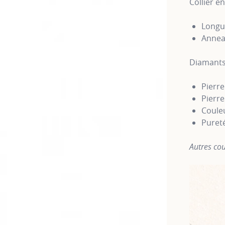
Collier e
Longue
Annea
Diamants
Pierre
Pierre
Couleu
Puret
Autres cou