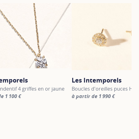
temporels
Les Intemporels
endentif 4 griffes en or jaune
Boucles d'oreilles puces Hal
de 1 100 €
à partir de 1 990 €
information about Les Intemporels, click on the following li
For more information about Le