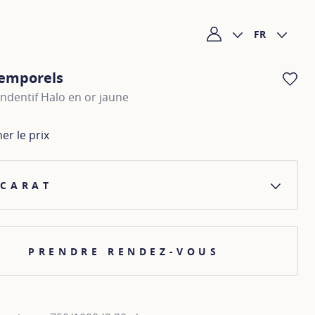
FR
Mon compte
temporels
AJ
endentif Halo en or jaune
her le prix
 CARAT
PRENDRE RENDEZ-VOUS