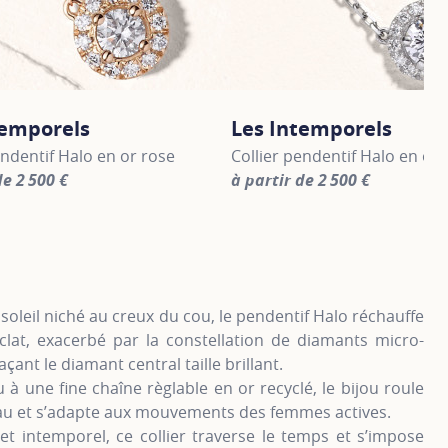
temporels
Les Intemporels
endentif Halo en or rose
Collier pendentif Halo en or 
de 2 500 €
à partir de 2 500 €
information about Les Intemporels, click on the following li
For more information about Le
 soleil niché au creux du cou, le pendentif Halo réchauffe
clat, exacerbé par la constellation de diamants micro-
açant le diamant central taille brillant.
à une fine chaîne règlable en or recyclé, le bijou roule
eau et s’adapte aux mouvements des femmes actives.
et intemporel, ce collier traverse le temps et s’impose