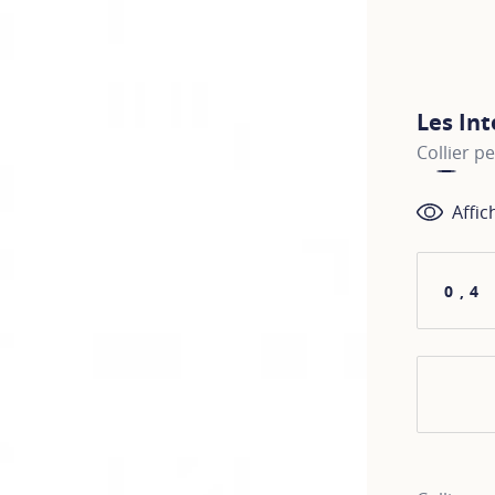
Les In
Collier p
Affic
0,4