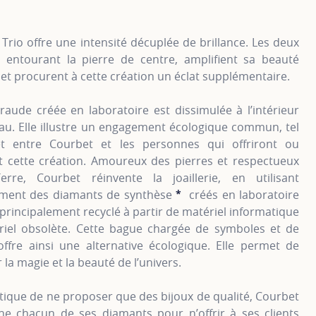
Trio offre une intensité décuplée de brillance. Les deux
 entourant la pierre de centre, amplifient sa beauté
 et procurent à cette création un éclat supplémentaire.
aude créée en laboratoire est dissimulée à l’intérieur
au. Elle illustre un engagement écologique commun, tel
t entre Courbet et les personnes qui offriront ou
t cette création. Amoureux des pierres et respectueux
rre, Courbet réinvente la joaillerie, en utilisant
ement des diamants de synthèse
*
créés en laboratoire
SHOW TOOLTIP
r principalement recyclé à partir de matériel informatique
triel obsolète. Cette bague chargée de symboles et de
offre ainsi une alternative écologique. Elle permet de
 la magie et la beauté de l’univers.
tique de ne proposer que des bijoux de qualité, Courbet
nne chacun de ses diamants pour n’offrir à ses clients