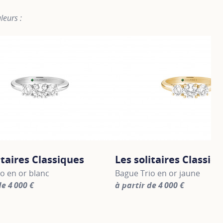
leurs :
itaires Classiques
Les solitaires Classiq
o en or blanc
Bague Trio en or jaune
de 4 000 €
à partir de 4 000 €
information about Les solitaires Classiques, click on the fol
For more information about Le