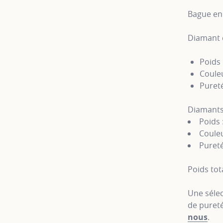
Bague en 
Diamant c
Poids 
Couleu
Pureté
Diamants 
Poids 
Couleu
Pureté
Poids tota
Une sélec
de pureté
nous
.