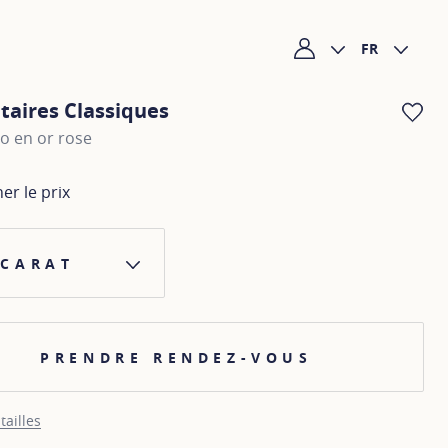
FR
Mon compte
itaires Classiques
AJ
o en or rose
her le prix
 CARAT
PRENDRE RENDEZ-VOUS
tailles