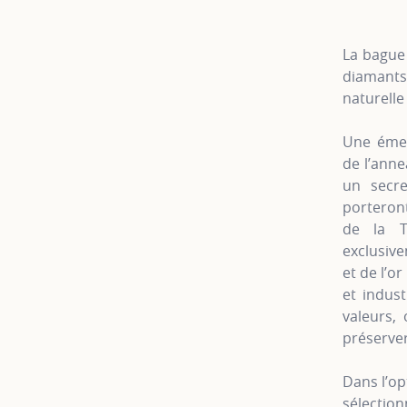
La bague 
diamants
naturelle
Une émer
de l’anne
un secre
porteron
de la Te
exclusiv
et de l’o
et indus
valeurs, 
préserver
Dans l’op
sélectio