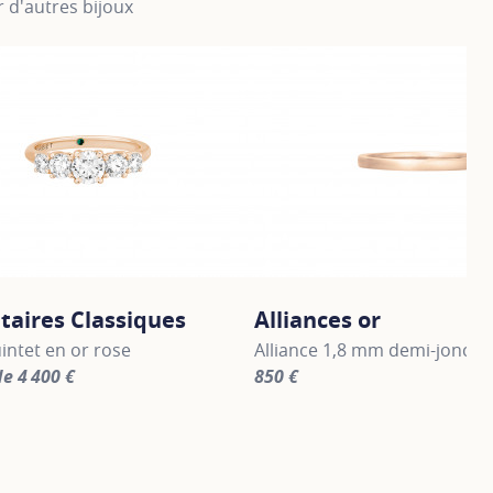
 d'autres bijoux
itaires Classiques
Alliances or
intet en or rose
Alliance 1,8 mm demi-jonc en
de 4 400 €
850 €
information about Les solitaires Classiques, click on the fol
For more information about Al