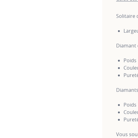
Solitaire
Large
Diamant c
Poids 
Couleu
Pureté
Diamants 
Poids 
Couleu
Puret
Vous sou