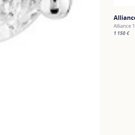
Allianc
Alliance 
1 150 €
For more 