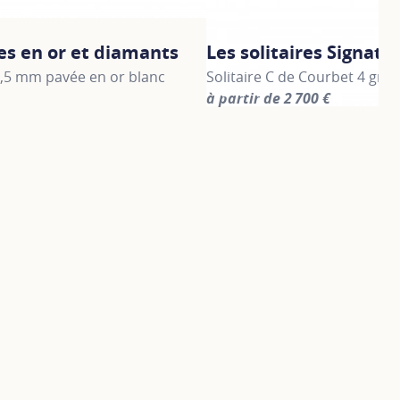
es en or et diamants
Les solitaires Signatu
1,5 mm pavée en or blanc
Solitaire C de Courbet 4 griff
à partir de 2 700 €
information about Alliances en or et diamants, click on the f
For more information about Le