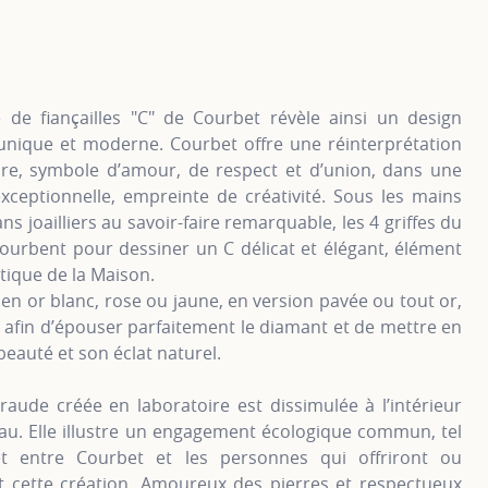
 de fiançailles "C" de Courbet révèle ainsi un design
 unique et moderne. Courbet offre une réinterprétation
aire, symbole d’amour, de respect et d’union, dans une
xceptionnelle, empreinte de créativité. Sous les mains
ans joailliers au savoir-faire remarquable, les 4 griffes du
courbent pour dessiner un C délicat et élégant, élément
ique de la Maison.
en or blanc, rose ou jaune, en version pavée ou tout or,
é afin d’épouser parfaitement le diamant et de mettre en
beauté et son éclat naturel.
aude créée en laboratoire est dissimulée à l’intérieur
au. Elle illustre un engagement écologique commun, tel
t entre Courbet et les personnes qui offriront ou
t cette création. Amoureux des pierres et respectueux