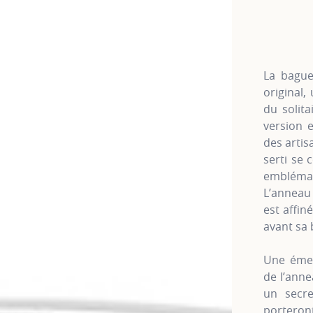
La bague
original,
du solit
version e
des artis
serti se 
emblémat
L’anneau 
est affin
avant sa 
Une émer
de l’anne
un secre
porteron