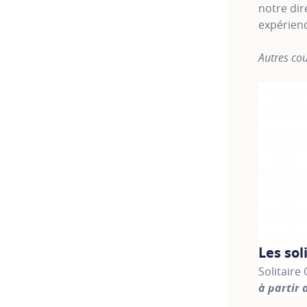
notre dir
expérien
Autres cou
Les sol
Solitaire
à partir 
For more 