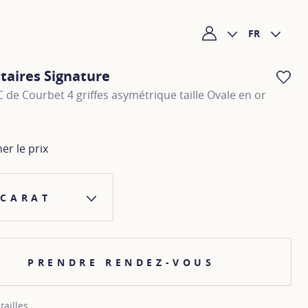
FR
Mon compte
itaires Signature
AJ
 C de Courbet 4 griffes asymétrique taille Ovale en or
her le prix
 CARAT
PRENDRE RENDEZ-VOUS
tailles