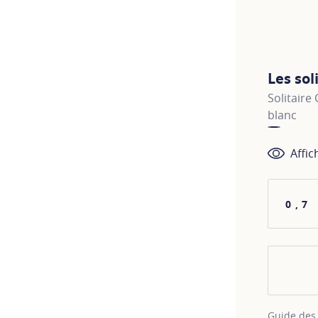
Les sol
Solitaire
blanc
Affic
0,7
Guide des 