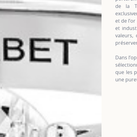
de la Te
exclusiv
et de l’o
et indus
valeurs, 
préserver
Dans l’op
sélectio
que les p
une puret