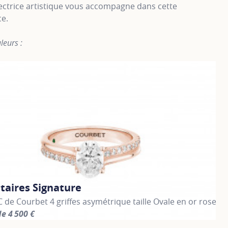
ectrice artistique vous accompagne dans cette
ce.
leurs :
itaires Signature
Le
 C de Courbet 4 griffes asymétrique taille Ovale en or rose
Sol
de 4 500 €
à p
information about Les solitaires Signature, click on the foll
For