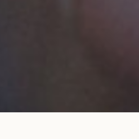
Alliance 3,2 mm pavée en or rose
AJOUTER AU PANIER
2 600 €