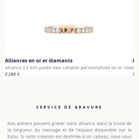
Alliances en or et diamants
Al
Alliance 2,3 mm pavée tour complet personnalisée en or rose
All
3 280 €
1 4
For more information about Alliances en or et diamants, click on 
For
SERVICE DE GRAVURE
Nos ateliers peuvent graver votre alliance, dans la limite de
la longueur du message et de l’espace disponible sur le
bijou. Si cette création est destinée à un cadeau, nous vous