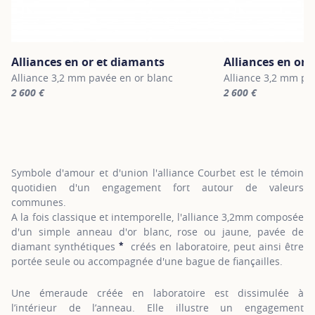
Alliances en or et diamants
Alliances en or 
Alliance 3,2 mm pavée en or blanc
Alliance 3,2 mm pa
2 600 €
2 600 €
For more information about Alliances en or et diamants, click on 
For more informatio
Symbole d'amour et d'union l'alliance Courbet est le témoin
quotidien d'un engagement fort autour de valeurs
communes.
A la fois classique et intemporelle, l'alliance 3,2mm composée
d'un simple anneau d'or blanc, rose ou jaune, pavée de
*
diamant synthétiques
créés en laboratoire, peut ainsi être
SHOW TOOLTIP
portée seule ou accompagnée d'une bague de fiançailles.
Une émeraude créée en laboratoire est dissimulée à
l’intérieur de l’anneau. Elle illustre un engagement