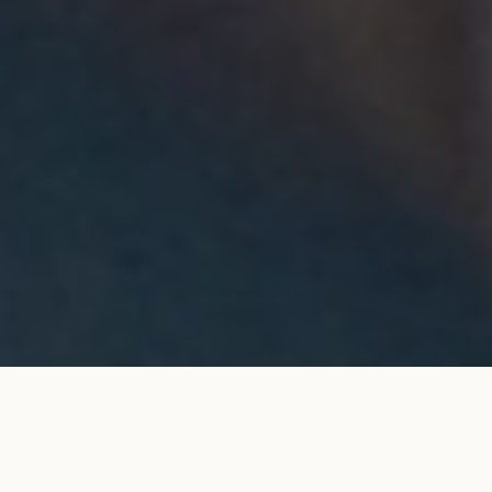
Alliance 3,2 mm pavée en or blanc
AJOUTER AU PANIER
2 600 €