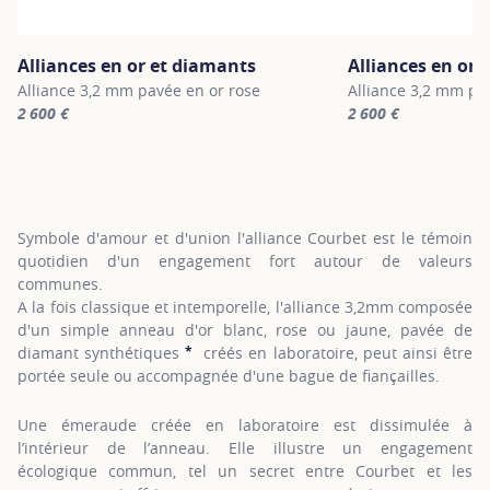
Alliances en or et diamants
Alliances en or 
Alliance 3,2 mm pavée en or rose
Alliance 3,2 mm pa
2 600 €
2 600 €
For more information about Alliances en or et diamants, click on 
For more informatio
Symbole d'amour et d'union l'alliance Courbet est le témoin
quotidien d'un engagement fort autour de valeurs
communes.
A la fois classique et intemporelle, l'alliance 3,2mm composée
d'un simple anneau d'or blanc, rose ou jaune, pavée de
*
diamant synthétiques
créés en laboratoire, peut ainsi être
SHOW TOOLTIP
portée seule ou accompagnée d'une bague de fiançailles.
Une émeraude créée en laboratoire est dissimulée à
l’intérieur de l’anneau. Elle illustre un engagement
écologique commun, tel un secret entre Courbet et les