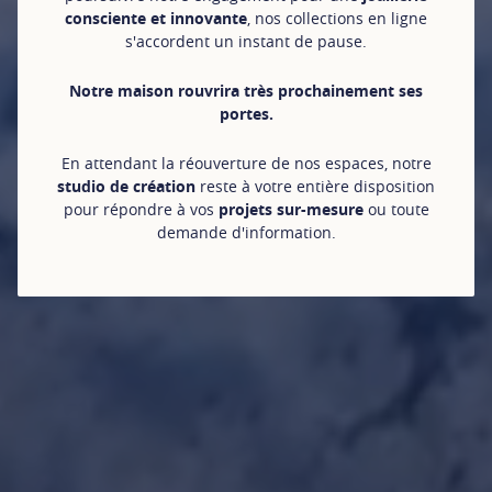
consciente et innovante
, nos collections en ligne
s'accordent un instant de pause.
Notre maison rouvrira très prochainement ses
portes.
En attendant la réouverture de nos espaces, notre
studio de création
reste à votre entière disposition
pour répondre à vos
projets sur-mesure
ou toute
demande d'information.