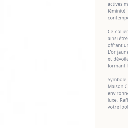
actives m
féminit
contempo
Ce collie
ainsi êtr
offrant u
L’or jaun
et dévoil
formant le
Symbole 
Maison C
environne
luxe. Raf
votre loo