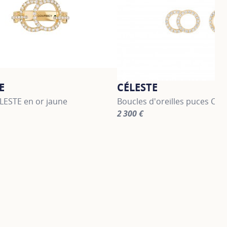
E
CÉLESTE
LESTE en or jaune
Boucles d'oreilles puces CÉL
2 300 €
information about CÉLESTE, click on the following link
For more information about C