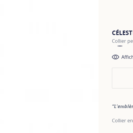
CÉLEST
Collier p
Affic
“L'emblè
Collier e