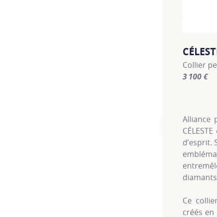
CÉLEST
Collier p
3 100 €
For more 
Alliance 
CÉLESTE 
d’esprit.
embléma
entremê
diamants
Ce colli
créés en