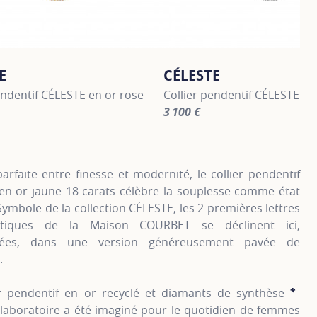
E
CÉLESTE
endentif CÉLESTE en or rose
Collier pendentif CÉLESTE en
3 100 €
information about CÉLESTE, click on the following link
For more information about C
parfaite entre finesse et modernité, le collier pendentif
en or jaune 18 carats célèbre la souplesse comme état
 Symbole de la collection CÉLESTE, les 2 premières lettres
tiques de la Maison COURBET se déclinent ici,
lées, dans une version généreusement pavée de
.
er pendentif en or recyclé et diamants de synthèse
*
SH
 laboratoire a été imaginé pour le quotidien de femmes