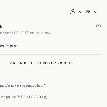
FR
Mon compte
E
AJ
endentif CÉLESTE en or jaune
her le prix
PRENDRE RENDEZ-VOUS
me du luxe responsable.”
n or jaune 750/1000 (5,00 g)