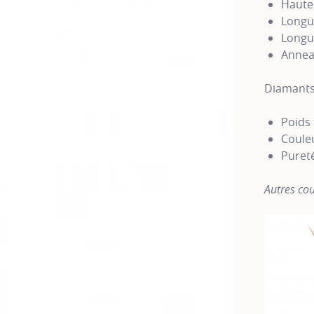
Haute
Longu
Longue
Annea
Diamants
Poids 
Couleu
Puret
Autres cou