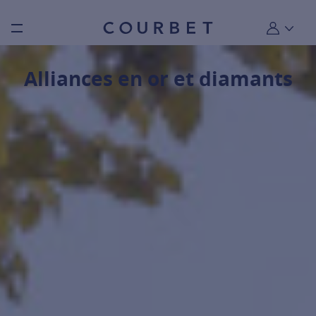
Burger toggle menu
Mon compt
Alliances en or et diamants