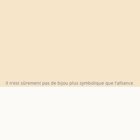
Il n'est sûrement pas de bijou plus symbolique que l'alliance.
L'amour véritable fait chavirer tous les cœurs. Chez COURBET,
nous lui rendons un hommage vibrant.
COURBET
Alliances
Alliances en or et diamants
Découvrez la collection
Alliances en or et diamants