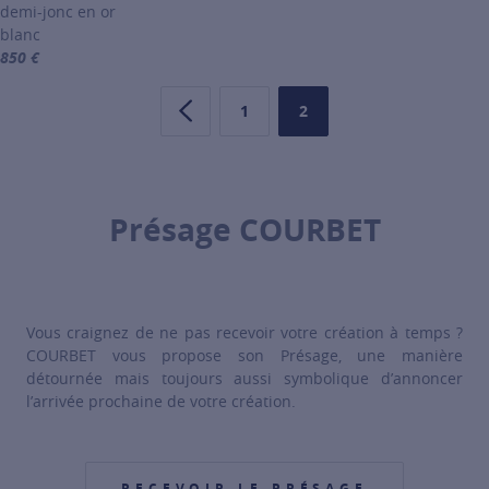
demi-jonc en or
blanc
850 €
For more information about Alliances or, click on the following link
1
2
Page précédente
Page
Page
Présage COURBET
Vous craignez de ne pas recevoir votre création à temps ?
COURBET vous propose son Présage, une manière
détournée mais toujours aussi symbolique d’annoncer
l’arrivée prochaine de votre création.
RECEVOIR LE PRÉSAGE