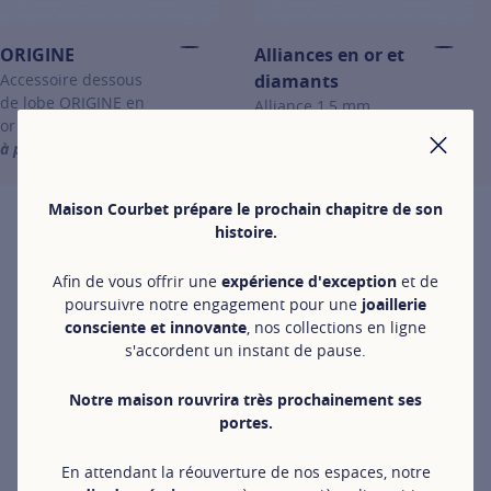
ORIGINE
Alliances en or et
Accessoire dessous
diamants
de lobe ORIGINE en
Alliance 1,5 mm
or jaune
pavée en or jaune
à partir de 590 €
1 150 €
FER
For more information about ORIGINE, click on the following link
For more information about Allia
Maison Courbet prépare le prochain chapitre de son
histoire.
Afin de vous offrir une
expérience d'exception
et de
poursuivre notre engagement pour une
joaillerie
consciente et innovante
, nos collections en ligne
s'accordent un instant de pause.
Notre maison rouvrira très prochainement ses
portes.
En attendant la réouverture de nos espaces, notre