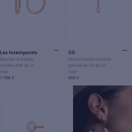
Les Intemporels
CO
Boucles d'oreilles
Mono boucle d'oreille
créoles MM en or
pendante CO en or
rose
rose
1 700 €
990 €
For more information about Les Intemporels, click on the following 
For more information about CO, c