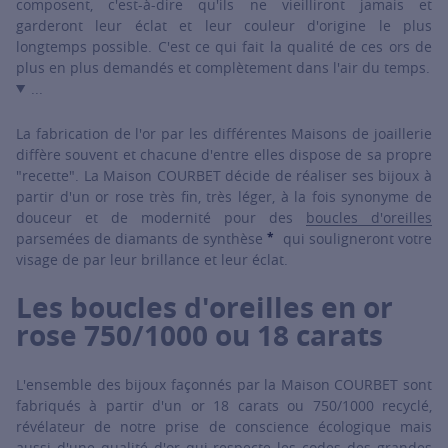
composent, c'est-à-dire qu'ils ne vieilliront jamais et
garderont leur éclat et leur couleur d'origine le plus
longtemps possible. C'est ce qui fait la qualité de ces ors de
plus en plus demandés et complètement dans l'air du temps.
...
La fabrication de l'or par les différentes Maisons de joaillerie
diffère souvent et chacune d'entre elles dispose de sa propre
"recette". La Maison COURBET décide de réaliser ses bijoux à
partir d'un or rose très fin, très léger, à la fois synonyme de
douceur et de modernité pour des
boucles d'oreilles
*
parsemées de diamants de synthèse
qui souligneront votre
SHOW TOOLTIP
visage de par leur brillance et leur éclat.
Les boucles d'oreilles en or
rose 750/1000 ou 18 carats
L'ensemble des bijoux façonnés par la Maison COURBET sont
fabriqués à partir d'un or 18 carats ou 750/1000 recyclé,
révélateur de notre prise de conscience écologique mais
aussi d'une qualité d'or qui respecte les codes des grandes