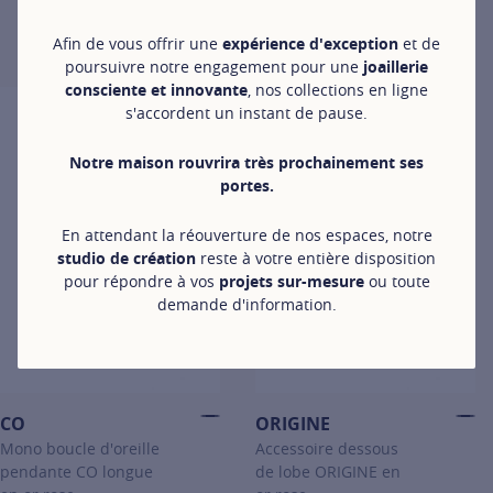
ORIGINE
Mono clip d'oreille ORIGINE en or rose
Afin de vous offrir une
expérience d'exception
et de
990 €
poursuivre notre engagement pour une
joaillerie
For more information about ORIGINE, click on the following link
consciente et innovante
, nos collections en ligne
s'accordent un instant de pause.
Notre maison rouvrira très prochainement ses
portes.
En attendant la réouverture de nos espaces, notre
studio de création
reste à votre entière disposition
pour répondre à vos
projets sur-mesure
ou toute
demande d'information.
CO
ORIGINE
Mono boucle d'oreille
Accessoire dessous
pendante CO longue
de lobe ORIGINE en