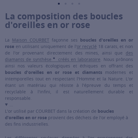
La composition des boucles
d'oreilles en or rose
La
Maison COURBET
façonne ses
boucles d'oreilles en or
rose
en utilisant uniquement de l'
or recyclé
18 carats, et non
de l'or provenant directement des mines, ainsi que
des
*
diamants de synthèse
créés en laboratoire
. Nous prônons
SHOW TOOLTIP
ainsi nos valeurs écologiques et éthiques en offrant des
boucles d'oreilles en or rose et diamants
modernes et
intemporelles tout en respectant l'Homme et la Nature. L'or
étant un matériau qui résiste à l'épreuve du temps et
recyclable à l'infini, il est naturellement durable et
responsable.
...
L'or utilisé par COURBET dans la création de
boucles
d’oreilles en or rose
provient des déchets de l'or employé à
des fins industrielles.
Les différentes couleurs données à l'or proviennent des