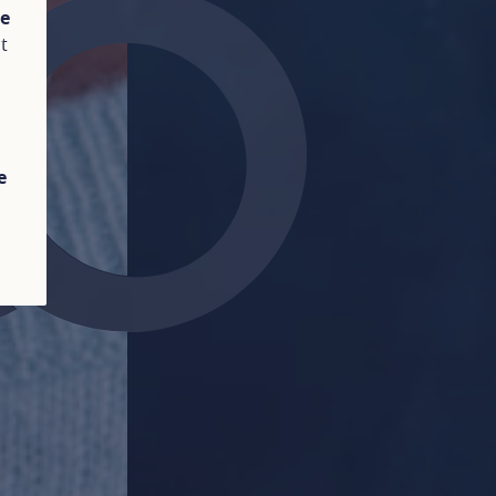
te
t
e