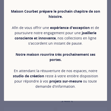
Maison Courbet prépare le prochain chapitre de son
histoire.
Afin de vous offrir une
expérience d'exception
et de
poursuivre notre engagement pour une
joaillerie
consciente et innovante
, nos collections en ligne
s'accordent un instant de pause.
Notre maison rouvrira très prochainement ses
portes.
Les solitaires Signature
Les solitaires
En attendant la réouverture de nos espaces, notre
Solitaire C de Courbet 4
Signature
studio de création
reste à votre entière disposition
griffes pavé taille Ovale en or
Bague C de
pour répondre à vos
projets sur-mesure
ou toute
rose
COURBET Lily en
demande d'information.
à partir de 2 700 €
or rose
For more information about Les solitaires Signature, click on the 
à partir de
3 400 €
For more information about Les so