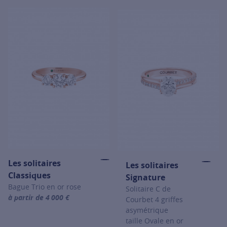
For more information about Les so
Les solitaires
Les solitaires
Classiques
Signature
Bague Trio en or rose
Solitaire C de
à partir de 4 000 €
Courbet 4 griffes
For more information about Les solitaires Classiques, click on the
asymétrique
taille Ovale en or