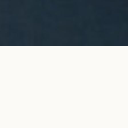
Alliance 2,3 mm demi-jonc en or
AJOUTER AU
jaune
PANIER
950 €