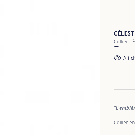
CÉLEST
Collier C
Affic
“L'emblè
Collier e