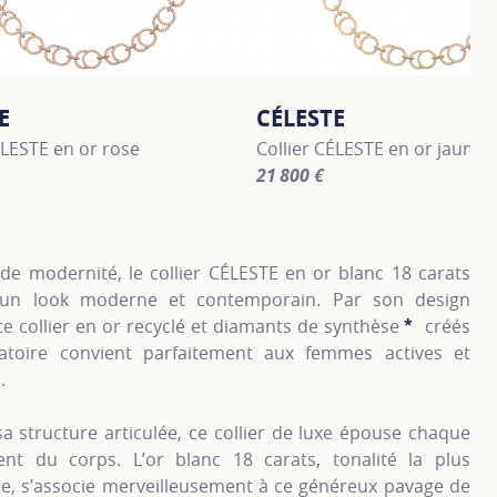
E
CÉLESTE
ÉLESTE en or rose
Collier CÉLESTE en or jaune
21 800 €
information about CÉLESTE, click on the following link
For more information about C
de modernité, le collier CÉLESTE en or blanc 18 carats
 un look moderne et contemporain. Par son design
 ce collier en or recyclé et diamants de synthèse
*
créés
SHOW 
atoire convient parfaitement aux femmes actives et
.
a structure articulée, ce collier de luxe épouse chaque
t du corps. L’or blanc 18 carats, tonalité la plus
ée, s’associe merveilleusement à ce généreux pavage de