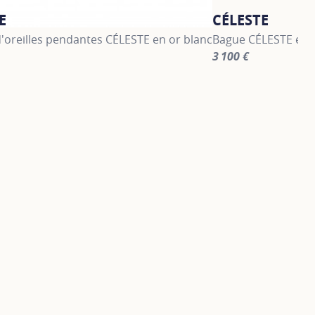
E
CÉLESTE
'oreilles pendantes CÉLESTE en or blanc
Bague CÉLESTE en 
3 100 €
information about CÉLESTE, click on the following link
For more informatio