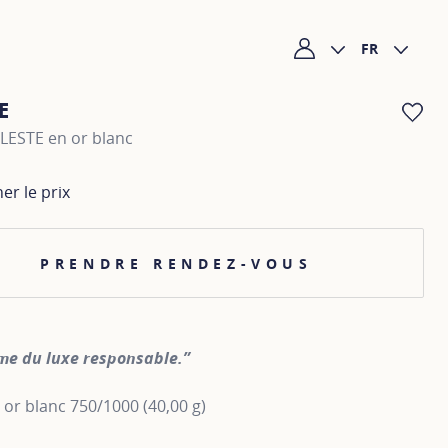
FR
Mon compte
E
AJ
ÉLESTE en or blanc
her le prix
PRENDRE RENDEZ-VOUS
me du luxe responsable.”
n or blanc 750/1000 (40,00 g)