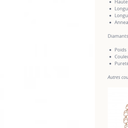
Haute
Longu
Longue
Annea
Diamants
Poids 
Couleu
Puret
Autres cou