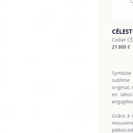
CÉLEST
Collier C
21 800 €
For more 
Symbole 
sublime
original,
en labor
engagées
Grâce à s
mouvemen
plébiscit