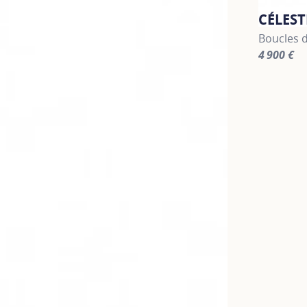
CÉLEST
Boucles d
4 900 €
For more 