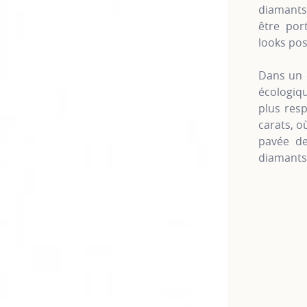
diamants 
être por
looks pos
Dans un e
écologiq
plus resp
carats, o
pavée de
diaman