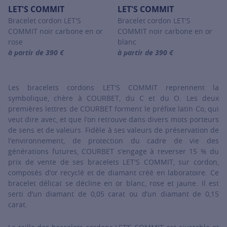
LET'S COMMIT
LET'S COMMIT
Bracelet cordon LET'S
Bracelet cordon LET'S
COMMIT noir carbone en or
COMMIT noir carbone en or
rose
blanc
à partir de 390 €
à partir de 390 €
For more information about LET'S COMMIT, click on the following
For more information about LET'
Les bracelets cordons LET'S COMMIT reprennent la
symbolique, chère à COURBET, du C et du O. Les deux
premières lettres de COURBET forment le préfixe latin Co, qui
veut dire avec, et que l’on retrouve dans divers mots porteurs
de sens et de valeurs. Fidèle à ses valeurs de préservation de
l’environnement, de protection du cadre de vie des
générations futures, COURBET s’engage à reverser 15 % du
prix de vente de ses bracelets LET'S COMMIT, sur cordon,
composés d’or recyclé et de diamant créé en laboratoire. Ce
bracelet délicat se décline en or blanc, rose et jaune. Il est
serti d’un diamant de 0,05 carat ou d’un diamant de 0,15
carat.