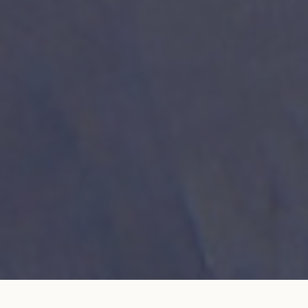
Bracelet cordon LET'S COMMIT noir carbone
AJOUTER AU
en or jaune