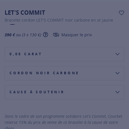
LET'S COMMIT
AJ
Bracelet cordon LET'S COMMIT noir carbone en or jaune
390 €
ou (3 x 130 €)
Masquer le prix
SHOW TOOLTIP
0,05 CARAT
CORDON NOIR CARBONE
CAUSE À SOUTENIR
AMÉLIORER LA VIE DES ENFANTS DANS LE MONDE
RÉUNIR LES FRATRIES SÉPARÉES PAR LA VIE
Dans le cadre de son programme solidaire Let's Commit, Courbet
reverse 15% du prix de vente de ce bracelet à la cause de votre
choix.