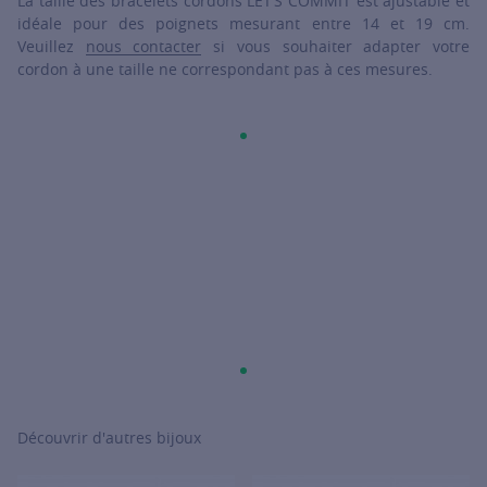
La taille des bracelets cordons LET’S COMMIT est ajustable et
idéale pour des poignets mesurant entre 14 et 19 cm.
Veuillez
nous contacter
si vous souhaiter adapter votre
cordon à une taille ne correspondant pas à ces mesures.
Découvrir d'autres bijoux