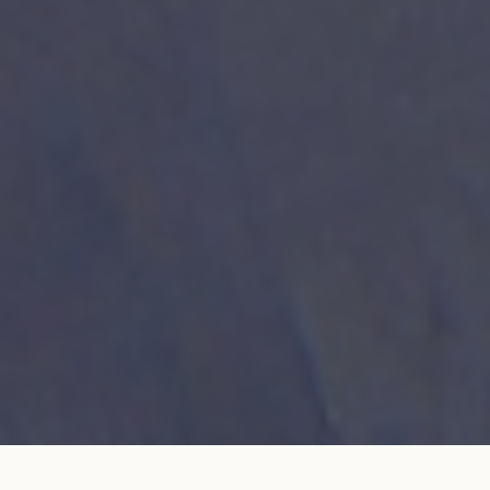
Bracelet cordon LET'S COMMIT rose fluo
AJOUTER AU
en or blanc