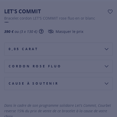
LET'S COMMIT
AJ
Bracelet cordon LET'S COMMIT rose fluo en or blanc
390 €
ou (3 x 130 €)
Masquer le prix
SHOW TOOLTIP
0,05 CARAT
CORDON ROSE FLUO
CAUSE À SOUTENIR
AMÉLIORER LA VIE DES ENFANTS DANS LE MONDE
RÉUNIR LES FRATRIES SÉPARÉES PAR LA VIE
Dans le cadre de son programme solidaire Let's Commit, Courbet
reverse 15% du prix de vente de ce bracelet à la cause de votre
choix.