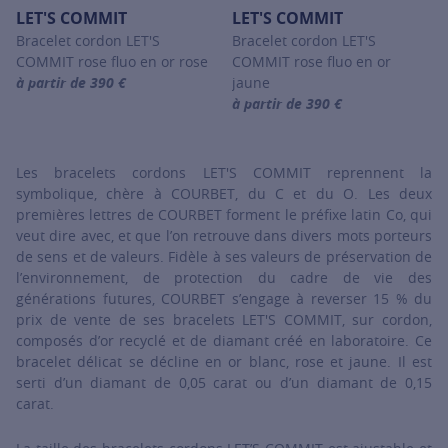
LET'S COMMIT
LET'S COMMIT
Bracelet cordon LET'S
Bracelet cordon LET'S
COMMIT rose fluo en or rose
COMMIT rose fluo en or
à partir de 390 €
jaune
For more information about LET'S COMMIT, click on the following
à partir de 390 €
For more information about LET'
Les bracelets cordons LET'S COMMIT reprennent la
symbolique, chère à COURBET, du C et du O. Les deux
premières lettres de COURBET forment le préfixe latin Co, qui
veut dire avec, et que l’on retrouve dans divers mots porteurs
de sens et de valeurs. Fidèle à ses valeurs de préservation de
l’environnement, de protection du cadre de vie des
générations futures, COURBET s’engage à reverser 15 % du
prix de vente de ses bracelets LET'S COMMIT, sur cordon,
composés d’or recyclé et de diamant créé en laboratoire. Ce
bracelet délicat se décline en or blanc, rose et jaune. Il est
serti d’un diamant de 0,05 carat ou d’un diamant de 0,15
carat.