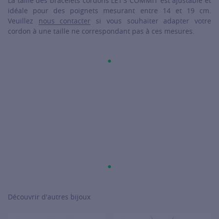
La taille des bracelets cordons LET’S COMMIT est ajustable et
idéale pour des poignets mesurant entre 14 et 19 cm.
Veuillez
nous contacter
si vous souhaiter adapter votre
cordon à une taille ne correspondant pas à ces mesures.
Découvrir d'autres bijoux