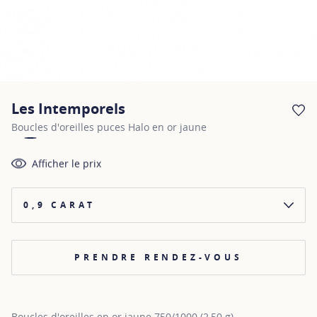
Les Intemporels
AJ
Boucles d'oreilles puces Halo en or jaune
Afficher le prix
0,9 CARAT
PRENDRE RENDEZ-VOUS
Boucles d'oreilles en or jaune 750/1000 (2,50 g)