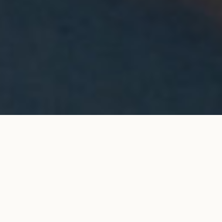
Boucles d'oreilles puces Halo en or
AJOUTER AU
jaune
PANIER
5 800 €