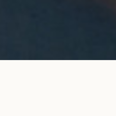
Boucles d'oreilles puces Halo en or
AJOUTER AU
blanc
PANIER
4 800 €