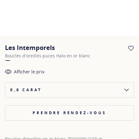
Les Intemporels
AJ
Boucles d'oreilles puces Halo en or blanc
Afficher le prix
0,6 CARAT
PRENDRE RENDEZ-VOUS
Boucles d'oreilles en or blanc 750/1000 (2,50 g)