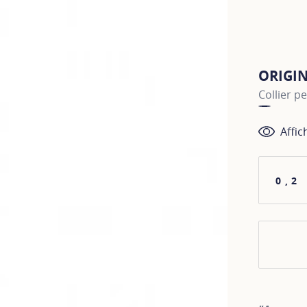
ORIGI
Collier p
Affic
0,2