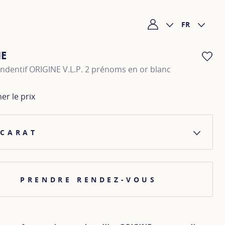
FR
Mon compte
NE
AJ
endentif ORIGINE V.L.P. 2 prénoms en or blanc
her le prix
 CARAT
PRENDRE RENDEZ-VOUS