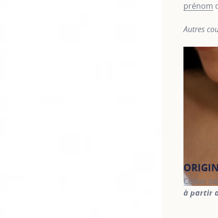
prénom
Autres cou
ORIGI
Collier p
à partir 
For more 