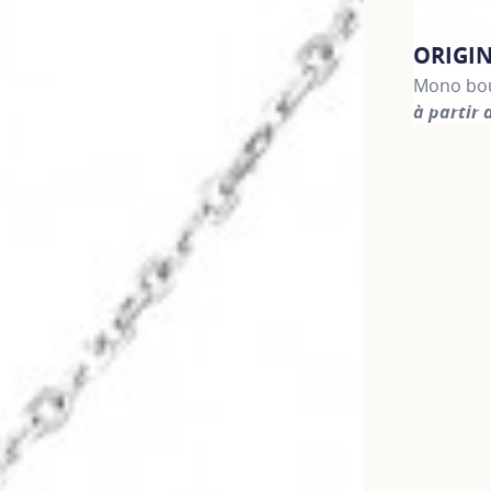
ORIGI
Mono bou
à partir 
For more 