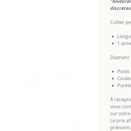
"Amoureux
discrète
Collier p
Longue
1 ann
Diamant 
Poids 
Couleu
Puret
À récept
vous cont
sur votre 
Le prix a
prénoms. 