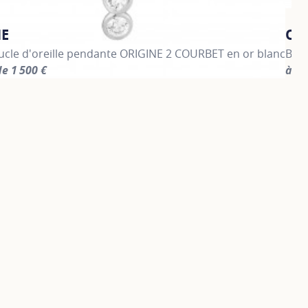
NE
OR
cle d'oreille pendante ORIGINE 2 COURBET en or blanc
Bagu
de 1 500 €
à pa
information about ORIGINE, click on the following link
For 