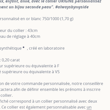
, enfant, amie, avec le collier ORIGINE personnalisez
ment un bijou seconde peau". #alwaysbymyside
ersonnalisé en or blanc 750/1000 (1,70 g)
ur du collier : 43cm
eau de réglage à 40cm
synthétique
*
, créé en laboratoire
SHOW TOOLTIP
: 0,20 carat
r supérieure ou équivalente à F
é supérieure ou équivalente à VS
ion de votre commande personnalisée, notre conseillère
actera afin de définir ensemble les prénoms à inscrire
collier.
ffiché correspond à un collier personnalisé avec deux
Ce collier est également personnalisable avec
un