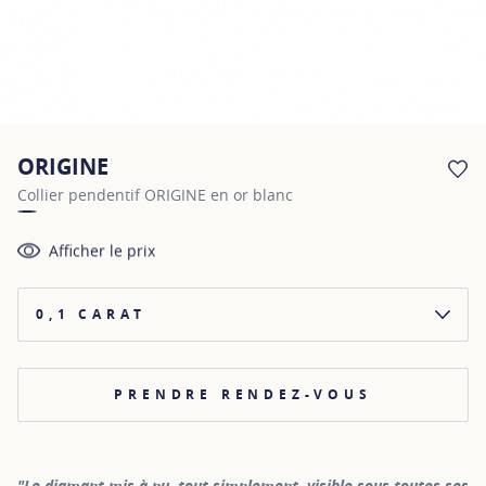
ORIGINE
AJ
Collier pendentif ORIGINE en or blanc
Afficher le prix
0,1 CARAT
PRENDRE RENDEZ-VOUS
"Le diamant mis à nu, tout simplement, visible sous toutes ses