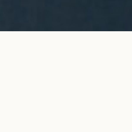
Collier pendentif ORIGINE en or
AJOUTER AU
blanc
PANIER
1 100 €