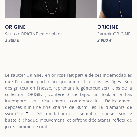
ORIGINE
ORIGINE
Sautoir ORIGINE en or blanc
Sautoir ORIGINE en
3 900 €
3 900 €
For more information about ORIGINE, click on the following link
For more informatio
Le sautoir ORIGINE en or rose fait partie de ces indémodables
que l’on aime porter au quotidien et à tous les âges. Son
design tout en finesse, reprenant le généreux serti clos de la
collection ORIGINE, confère à ce bijou un look à la fois
intemporel et résolument contemporain. Délicatement
déposés sur une fine chaîne de 80cm, les 16 diamants de
*
synthèse
créés en laboratoire semblent danser sur le
SHOW TOOLTIP
buste à chaque mouvement, et offrent d’éclatants reflets de
jours comme de nuit.