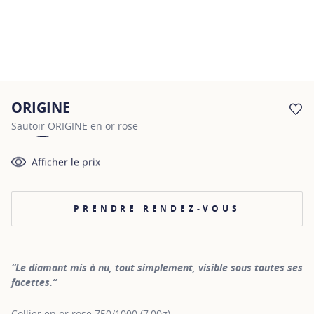
ORIGINE
AJ
Sautoir ORIGINE en or rose
Afficher le prix
PRENDRE RENDEZ-VOUS
“Le diamant mis à nu, tout simplement, visible sous toutes ses
facettes.”
Collier en or rose 750/1000 (7,00g)