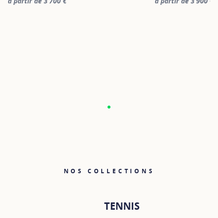
à partir de 3 700 €
à partir de 3 900 €
For more information about PONT DES ARTS, click on the followin
For more informatio
NOS COLLECTIONS
TENNIS