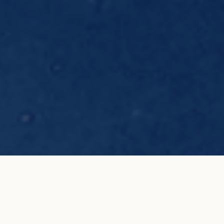
Bracelet cordon PONT DES ARTS rouge
AJOUTER AU
carmin en or jaune
PANIER
690 €