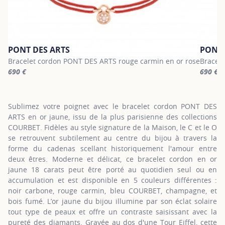
PONT DES ARTS
PONT 
Bracelet cordon PONT DES ARTS rouge carmin en or rose
Bracel
690 €
690 €
For more information about PONT DES ARTS, click on the followin
For mor
Sublimez votre poignet avec le bracelet cordon PONT DES
ARTS en or jaune, issu de la plus parisienne des collections
COURBET. Fidèles au style signature de la Maison, le C et le O
se retrouvent subtilement au centre du bijou à travers la
forme du cadenas scellant historiquement l'amour entre
deux êtres. Moderne et délicat, ce bracelet cordon en or
jaune 18 carats peut être porté au quotidien seul ou en
accumulation et est disponible en 5 couleurs différentes :
noir carbone, rouge carmin, bleu COURBET, champagne, et
bois fumé. L’or jaune du bijou illumine par son éclat solaire
tout type de peaux et offre un contraste saisissant avec la
pureté des diamants. Gravée au dos d'une Tour Eiffel, cette