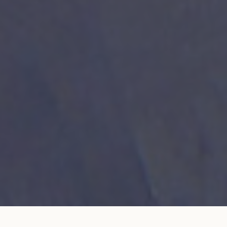
Bracelet cordon LET'S COMMIT jaune maya
AJOUTER AU
en or jaune