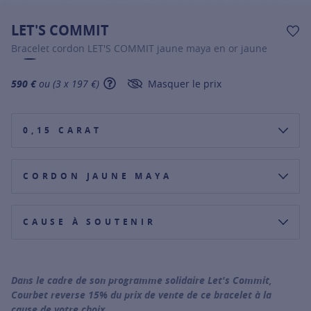
LET'S COMMIT
AJ
Bracelet cordon LET'S COMMIT jaune maya en or jaune
590 €
ou (3 x 197 €)
Masquer le prix
SHOW TOOLTIP
0,15 CARAT
CORDON JAUNE MAYA
CAUSE À SOUTENIR
AMÉLIORER LA VIE DES ENFANTS DANS LE MONDE
RÉUNIR LES FRATRIES SÉPARÉES PAR LA VIE
Dans le cadre de son programme solidaire Let's Commit,
Courbet reverse 15% du prix de vente de ce bracelet à la
cause de votre choix.