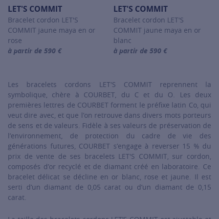
LET'S COMMIT
LET'S COMMIT
Bracelet cordon LET'S
Bracelet cordon LET'S
COMMIT jaune maya en or
COMMIT jaune maya en or
rose
blanc
à partir de 590 €
à partir de 590 €
For more information about LET'S COMMIT, click on the following
For more information about LET'
Les bracelets cordons LET'S COMMIT reprennent la
symbolique, chère à COURBET, du C et du O. Les deux
premières lettres de COURBET forment le préfixe latin Co, qui
veut dire avec, et que l’on retrouve dans divers mots porteurs
de sens et de valeurs. Fidèle à ses valeurs de préservation de
l’environnement, de protection du cadre de vie des
générations futures, COURBET s’engage à reverser 15 % du
prix de vente de ses bracelets LET'S COMMIT, sur cordon,
composés d’or recyclé et de diamant créé en laboratoire. Ce
bracelet délicat se décline en or blanc, rose et jaune. Il est
serti d’un diamant de 0,05 carat ou d’un diamant de 0,15
carat.