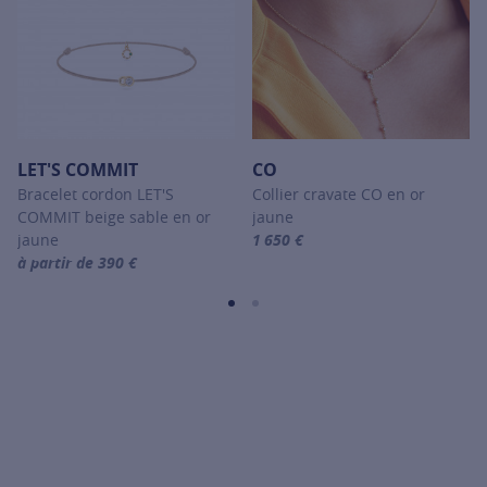
LET'S COMMIT
CO
Bracelet cordon LET'S
Collier cravate CO en or
COMMIT beige sable en or
jaune
jaune
1 650 €
For more information about CO, c
à partir de 390 €
For more information about LET'S COMMIT, click on the following