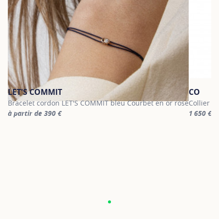
LET'S COMMIT
CO
Bracelet cordon LET'S COMMIT bleu Courbet en or rose
Collier c
à partir de 390 €
1 650 €
For more information about LET'S COMMIT, click on the following
For more 