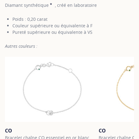
*
Diamant synthétique
, créé en laboratoire
SHOW TOOLTIP
Poids : 0,20 carat
Couleur supérieure ou équivalente à F
Pureté supérieure ou équivalente à VS
Autres couleurs :
CO
CO
Bracelet chaîne CO essentiel en or blanc
Bracelet chaîne CO 