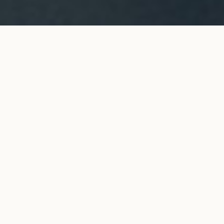
Bracelet chaîne CO essentiel en or
AJOUTER AU
rose
PANIER
1 190 €