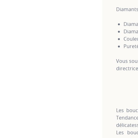
Diamants
Diaman
Diaman
Couleu
Puret
Vous sou
directric
Les bouc
Tendanc
délicatess
Les bouc