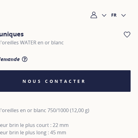
FR
Mon compte
 uniques
AJ
'oreilles WATER en or blanc
 demande
SHOW TOOLTIP
NOUS CONTACTER
'oreilles en or blanc 750/1000 (12,00 g)
ur brin le plus court : 22 mm
ur brin le plus long : 45 mm