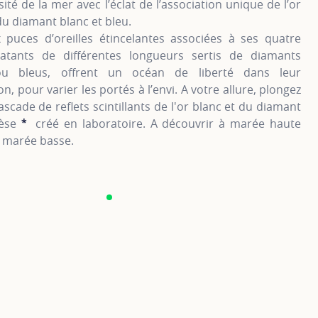
té de la mer avec l’éclat de l’association unique de l’or
du diamant blanc et bleu.
 puces d’oreilles étincelantes associées à ses quatre
latants de différentes longueurs sertis de diamants
ou bleus, offrent un océan de liberté dans leur
on, pour varier les portés à l’envi. A votre allure, plongez
ascade de reflets scintillants de l'or blanc et du diamant
hèse
*
créé en laboratoire. A découvrir à marée haute
SHOW TOOLTIP
marée basse.