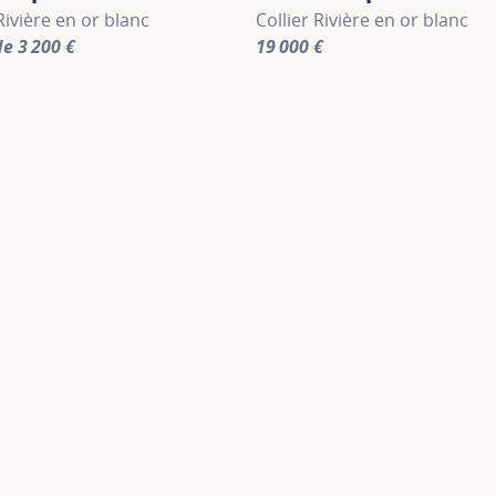
Rivière en or blanc
Collier Rivière en or blanc
de 3 200 €
19 000 €
information about Les Intemporels, click on the following li
For more information about Le