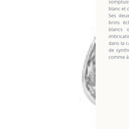
somptuosi
blanc et 
Ses deux
brins éc
blancs 
imbricati
dans la c
de synt
comme à 