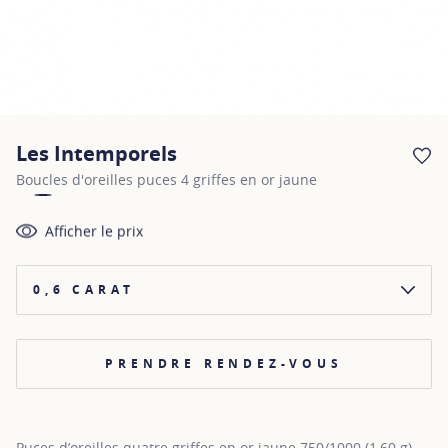
Les Intemporels
AJ
Boucles d'oreilles puces 4 griffes en or jaune
Afficher le prix
0,6 CARAT
PRENDRE RENDEZ-VOUS
Puces d’oreilles quatre griffes en or jaune 750/1000 (1,60 g)