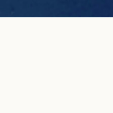
Boucles d'oreilles puces 4 griffes en or
AJOUTER AU
jaune
PANIER
3 800 €