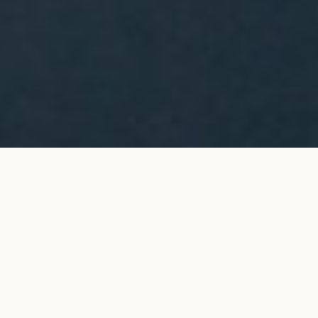
Bague Icône pavée en or blanc
AJOUTER AU PANIER
9 200 €