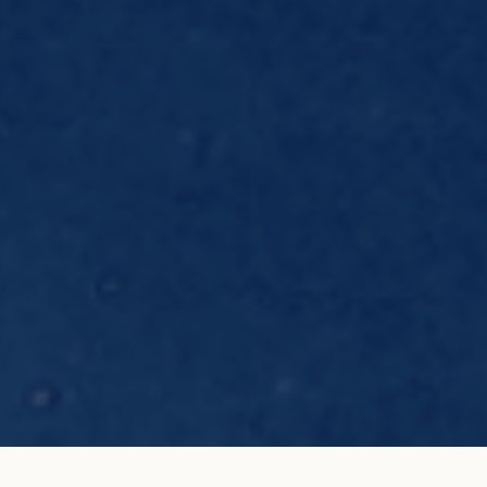
Bague C de COURBET Lily en or blanc
AJOUTER AU PANIER