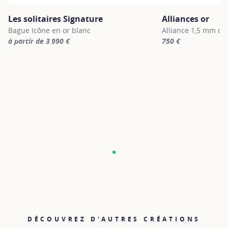
Les solitaires Signature
Alliances or
Bague Icône en or blanc
Alliance 1,5 mm de
à partir de 3 990 €
750 €
For more information about Les solitaires Signature, click on the 
For more information
DÉCOUVREZ D'AUTRES CRÉATIONS