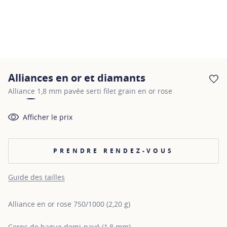
Alliances en or et diamants
AJ
Alliance 1,8 mm pavée serti filet grain en or rose
Afficher le prix
PRENDRE RENDEZ-VOUS
Guide des tailles
Alliance en or rose 750/1000 (2,20 g)
Corps de bague demi-pavé (1,8 mm)