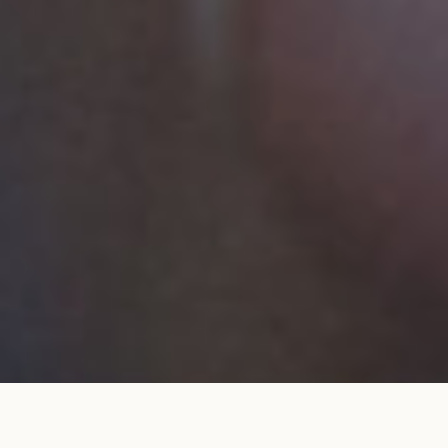
Alliance 1,8 mm pavée serti filet grain en
AJOUTER AU
or rose
PANIER
1 480 €