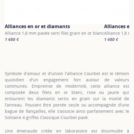
Alliances en or et diamants
Alliances en
Alliance 1,8 mm pavée serti filet grain en or blanc
Alliance 1,8 mm
1 480 €
1 480 €
For more information about Alliances en or et diamants, click on 
For more inform
Symbole d'amour et d'union l'alliance Courbet est le témoin
quotidien d'un engagement fort autour de valeurs
communes. Empreinte de modernité, cette alliance est
composée deux filets en or blanc, rose ou jaune qui
entourent les diamants sertis en grain sur la moitié de
l’anneau. Pouvant être portée seule ou accompagnée d’une
bague de fiançailles, elle s’associe ainsi parfaitement avec le
Solitaire 4 griffes Classique Courbet pavé.
Une émeraude créée en laboratoire est dissimulée à