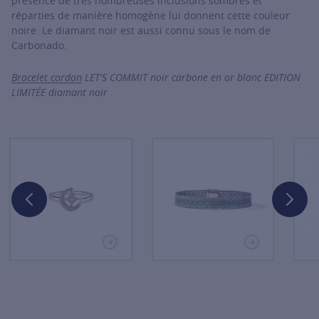
présence de très nombreuses inclusions sombres et
réparties de manière homogène lui donnent cette couleur
noire. Le diamant noir est aussi connu sous le nom de
Carbonado.
Bracelet cordon
LET'S COMMIT noir carbone en or blanc EDITION
LIMITÉE diamant noir
For more information about it, click on the following link
For more information about it, click
For m