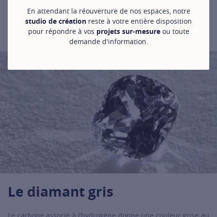
diamant contient d’azote, plus sa couleur est riche. Le
En attendant la réouverture de nos espaces, notre
diamant brun peut varier d’une teinte claire à un brun très
studio de création
reste à votre entière disposition
profond.
pour répondre à vos
projets sur-mesure
ou toute
demande d'information.
Le diamant gris
Le carbone associé à l’hydrogène donne une couleur grise au