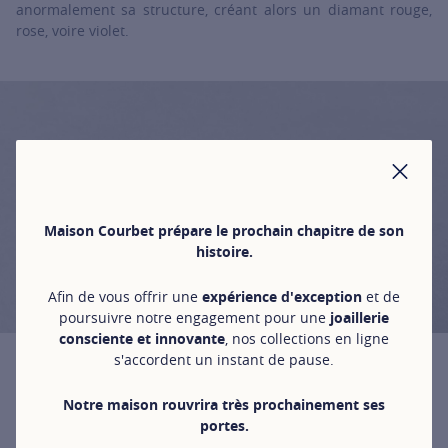
anormalement sa structure, créant alors un diamant rouge,
rose, voire violet.
FER
Maison Courbet prépare le prochain chapitre de son
histoire.
Afin de vous offrir une
expérience d'exception
et de
poursuivre notre engagement pour une
joaillerie
consciente et innovante
, nos collections en ligne
s'accordent un instant de pause.
Le diamant brun
Notre maison rouvrira très prochainement ses
Le diamant brun est le diamant de couleur le plus commun.
portes.
Sa couleur est également due à l’azote. En effet, plus le