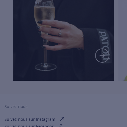
FOR MOR
Suivez-nous
Suivez-nous sur Instagram
Suivez-nous sur Facebook