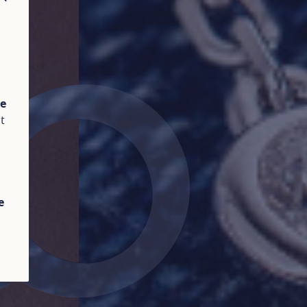
FERMER
te
t
e