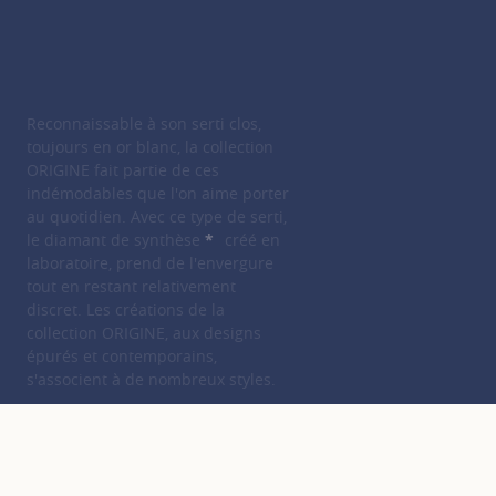
Reconnaissable à son serti clos,
toujours en or blanc, la collection
ORIGINE fait partie de ces
indémodables que l'on aime porter
au quotidien. Avec ce type de serti,
le diamant de synthèse
*
créé en
SHOW TOOLTIP
laboratoire, prend de l'envergure
tout en restant relativement
discret. Les créations de la
collection ORIGINE, aux designs
épurés et contemporains,
s'associent à de nombreux styles.